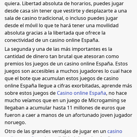
quiera. Libertad absoluta de horarios, puedes jugar
desde casa sin tener que vestirte y desplazarte a una
sala de casino tradicional, o incluso puedes jugar
desde el móvil lo que te hará tener una movilidad
absoluta gracias a la libertada que ofrece la
conectividad de un casino online España.
La segunda y una de las más importantes es la
cantidad de dinero tan brutal que atesoran como
premios los juegos de un casino online España. Estos
juegos son accesibles a muchos jugadores lo cual hace
que el bote que acumulan estos juegos de casino
online España llegue a cifras exorbitadas, aprende más
sobre estos juegos de
Casino online España
, no hace
mucho veíamos que en un juego de Microgaming se
llegaban a acumular hasta 11 millones de euros que
fueron a caer a manos de un afortunado joven jugador
noruego.
Otro de las grandes ventajas de jugar en un
casino