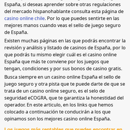
España, si deseas aprender sobre otras regulaciones
del mercado hispanohablante consulta esta página de
casino online chile
. Por lo que puedes sentirte en las
mejores manos cuando veas el sello de juego seguro
de España.
Existen muchas páginas en las que podrás encontrar la
revisión y análisis y listado de casinos de España, por lo
que podrás tu mismo elegir cuál es el casino online
España que más te conviene por los juegos que
tengan, condiciones y por sus bonos de casino gratis.
Busca siempre en un casino online España el sello de
juego seguro y otra pista que te puede darte de que se
trata de un casino online seguro, es el selo de
seguridad eCOGRA, que te garantiza la honestidad del
operador. En este articulo, en los links que hemos
colocado a continuación te conducirán a los que
opinamos son los mejores casino online España.
Los juegos más rentables que puedes encontrar en