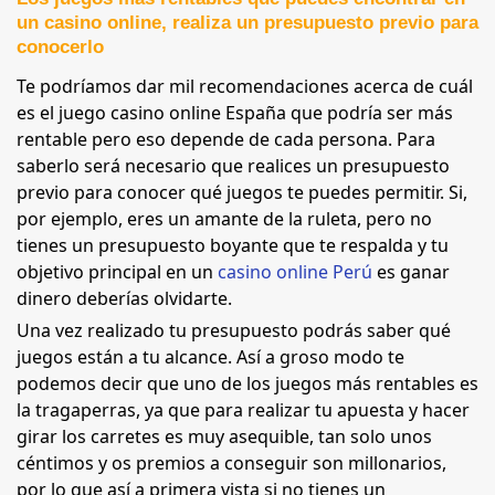
un casino online, realiza un presupuesto previo para
conocerlo
Te podríamos dar mil recomendaciones acerca de cuál
es el juego casino online España que podría ser más
rentable pero eso depende de cada persona. Para
saberlo será necesario que realices un presupuesto
previo para conocer qué juegos te puedes permitir. Si,
por ejemplo, eres un amante de la ruleta, pero no
tienes un presupuesto boyante que te respalda y tu
objetivo principal en un
casino online Perú
es ganar
dinero deberías olvidarte.
Una vez realizado tu presupuesto podrás saber qué
juegos están a tu alcance. Así a groso modo te
podemos decir que uno de los juegos más rentables es
la tragaperras, ya que para realizar tu apuesta y hacer
girar los carretes es muy asequible, tan solo unos
céntimos y os premios a conseguir son millonarios,
por lo que así a primera vista si no tienes un