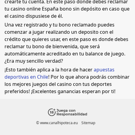
crearte tu cuenta. En este paso donde debes reclamar
tu casino online España bono sin depósito en caso que
el casino dispusiese de él.
Una vez registrado y tu bono reclamado puedes
comenzar a jugar realizando un deposito con el
crédito que quieres usar, en este paso es donde debes
reclamar tu bono de bienvenida, que será
automáticamente acreditado en tu balance de juego.
¿Era muy sencillo verdad?
¡Esto también aplica a la hora de hacer
apuestas
deportivas en Chile
! Por lo que ahora podrás combinar
los mejores juegos del casino con tus deportes
preferidos! ¡Excelentes ganancias esperan por ti!
© www.canalhipoteca.eu
Sitemap